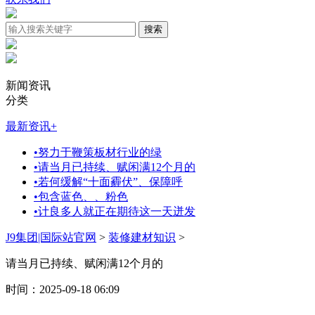
新闻资讯
分类
最新资讯
+
•
努力于鞭策板材行业的绿
•
请当月已持续、赋闲满12个月的
•
若何缓解“十面霾伏”、保障呼
•
包含蓝色、、粉色
•
计良多人就正在期待这一天迸发
J9集团|国际站官网
>
装修建材知识
>
请当月已持续、赋闲满12个月的
时间：2025-09-18 06:09