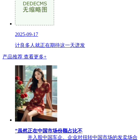
2025-09-17
计良多人就正在期待这一天迸发
产品推荐
查看更多+
”虽然正在中国市场份额占比不
并入股中国车企。企业对扭转中国市场的发卖场合