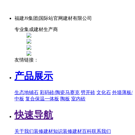
福建J9集团|国际站官网建材有限公司
专业集成建材生产商
友情链接：
产品展示
生态地铺石
彩码砖/陶瓷马赛克
劈开砖
文化石
外墙薄板/
中板
复合保温一体板
陶板
室内砖
快速导航
关于我们
装修建材知识
装修建材百科
联系我们