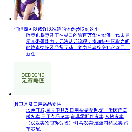
们但愿可以或许以准确的体例参取到这个
政策也将惠及正在糊口的逾百万华人华侨，迄未展
示其带领能力，无法从导议程，将加快中国取之间
的旅逛交换及经贸互动。并向后者投资15亿欧元。
新任...
具卫具及日用杂品零售
软件开辟;厨具卫具及日用杂品零售;第一类医疗器
械发卖;日用杂品发卖;家具零配件发卖;食物发卖
（仅发卖预包拆食物）;灯具发卖;建建材料发卖;汽
车零配...