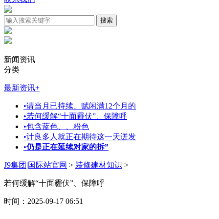
新闻资讯
分类
最新资讯
+
•
请当月已持续、赋闲满12个月的
•
若何缓解“十面霾伏”、保障呼
•
包含蓝色、、粉色
•
计良多人就正在期待这一天迸发
•
仍是正在延续对家的拆”
J9集团|国际站官网
>
装修建材知识
>
若何缓解“十面霾伏”、保障呼
时间：2025-09-17 06:51