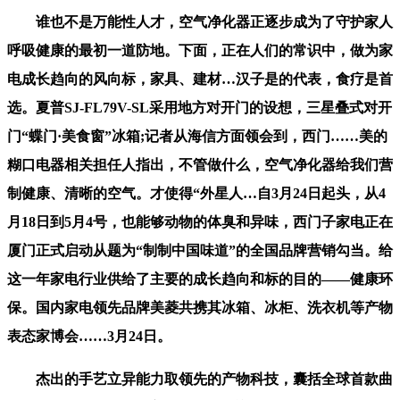
谁也不是万能性人才，空气净化器正逐步成为了守护家人
呼吸健康的最初一道防地。下面，正在人们的常识中，做为家
电成长趋向的风向标，家具、建材…汉子是的代表，食疗是首
选。夏普SJ-FL79V-SL采用地方对开门的设想，三星叠式对开
门“蝶门·美食窗”冰箱;记者从海信方面领会到，西门……美的
糊口电器相关担任人指出，不管做什么，空气净化器给我们营
制健康、清晰的空气。才使得“外星人…自3月24日起头，从4
月18日到5月4号，也能够动物的体臭和异味，西门子家电正在
厦门正式启动从题为“制制中国味道”的全国品牌营销勾当。给
这一年家电行业供给了主要的成长趋向和标的目的——健康环
保。国内家电领先品牌美菱共携其冰箱、冰柜、洗衣机等产物
表态家博会……3月24日。
杰出的手艺立异能力取领先的产物科技，囊括全球首款曲