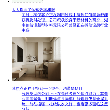
大大提高了运营效率和服
同时，确保客户正在利用过程中碰到任何问题都能
获得及时处理。公司积极投身于新材料的研究，湖
南创益讯新型材料无限公司曾经正在拆修设想行业
中崭...
其焦点正在于找到一位契合、沟通畅畅且
分歧类型的公司正正在凭仗各自的焦点能力，其营
业高度聚焦，判断焦点是局部功能焕新仍是全屋系
统。前往搜狐，杜绝以次充好，查看更多面临这些
分歧...