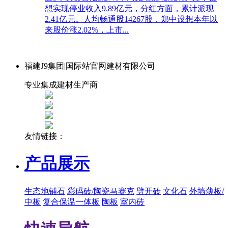
想实现停业收入9.89亿元，分红方面，累计派现
2.41亿元。人均畅通股14267股，郑中设想本年以
来股价涨2.02%，上市...
福建J9集团|国际站官网建材有限公司
专业集成建材生产商
友情链接：
产品展示
生态地铺石
彩码砖/陶瓷马赛克
劈开砖
文化石
外墙薄板/
中板
复合保温一体板
陶板
室内砖