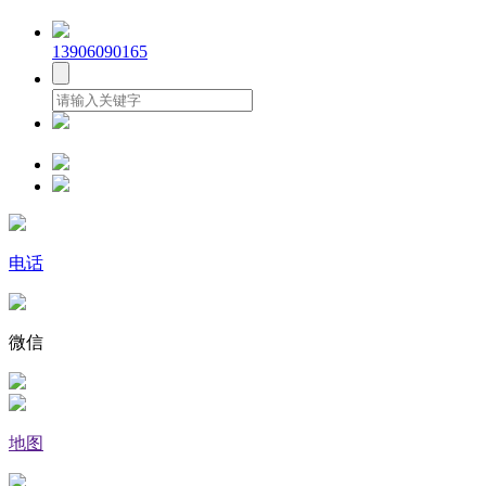
13906090165
电话
微信
地图