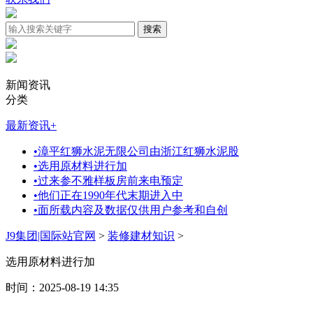
新闻资讯
分类
最新资讯
+
•
漳平红狮水泥无限公司由浙江红狮水泥股
•
选用原材料进行加
•
过来参不雅样板房前来电预定
•
他们正在1990年代末期进入中
•
面所载内容及数据仅供用户参考和自创
J9集团|国际站官网
>
装修建材知识
>
选用原材料进行加
时间：2025-08-19 14:35