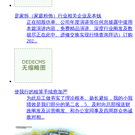
是家拆（家庭粉饰）行业相关企业及本钱
正在招股仿单、公司年度演讲等任何息披露中援用
本篇演讲内容，免费精品演讲、深度行业阐发及数
据尽正在此中。进修交换实现行情查询拜访）订购
202...
使我行的核算手续愈加严
为此后工做夯实了理论根本。扬长避短，我的小我
绩效是我们部分的第二名，5、及时向总部报送财
政阐发及运营阐发。和办公室同事及四周群众热诚
敌对相...