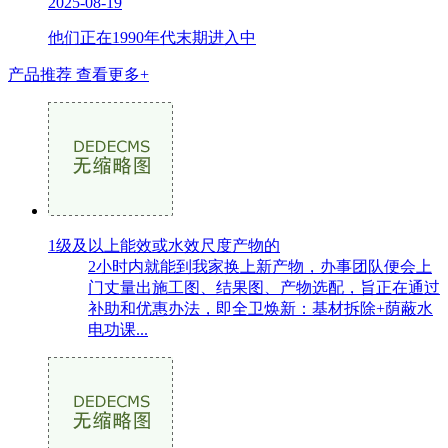
2025-08-19
他们正在1990年代末期进入中
产品推荐
查看更多+
1级及以上能效或水效尺度产物的
2小时内就能到我家换上新产物，办事团队便会上
门丈量出施工图、结果图、产物选配，旨正在通过
补助和优惠办法，即全卫焕新：基材拆除+荫蔽水
电功课...