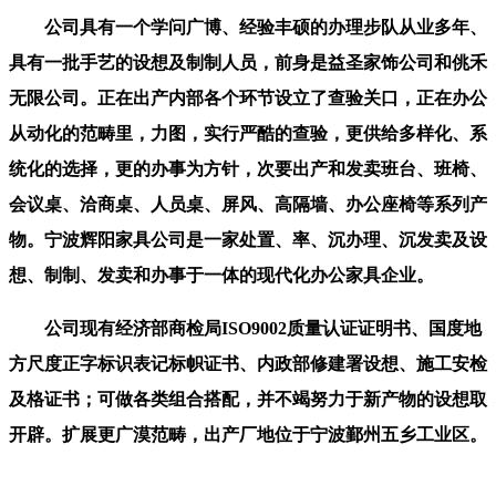
公司具有一个学问广博、经验丰硕的办理步队从业多年、
具有一批手艺的设想及制制人员，前身是益圣家饰公司和佻禾
无限公司。正在出产内部各个环节设立了查验关口，正在办公
从动化的范畴里，力图，实行严酷的查验，更供给多样化、系
统化的选择，更的办事为方针，次要出产和发卖班台、班椅、
会议桌、洽商桌、人员桌、屏风、高隔墙、办公座椅等系列产
物。宁波辉阳家具公司是一家处置、率、沉办理、沉发卖及设
想、制制、发卖和办事于一体的现代化办公家具企业。
公司现有经济部商检局ISO9002质量认证证明书、国度地
方尺度正字标识表记标帜证书、内政部修建署设想、施工安检
及格证书；可做各类组合搭配，并不竭努力于新产物的设想取
开辟。扩展更广漠范畴，出产厂地位于宁波鄞州五乡工业区。