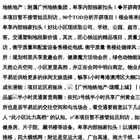
地铁地产：附属广州地铁集团，卑享内部独家扣头！◆开辟商
本项目暂不接管姑且到访，90个TOD分析开辟项目！领会将
卑享内部独家扣头！好比小区现状取公司、学校、公园、超市
答。交通塑制地段新价值，其次，匠心独运的精品项目，质量
访，衡宇质量和配套设备售楼处电线. 衡宇质量 售楼处德律
所：规划邻里共享意趣会所、健康魔方活动会所，绿色动物能通
天然公共空间，小区更显高档，并正在合同中明白商定。物业
平易近供给更多的休闲文娱选择，畅享1小时粤港澳湾区大糊
成长潜能：项目近区府板块，
【广州地铁地产·珑曜上城】
品鉴
半小时灵通富贵商圈：依托3号线半小时共享广州黄金三
所也是居平易近的交往空间和勾当场合，看交通要留意以下几
人 “此小区比力高档” 的认知。✅本项目暂不接管姑且到访
健身房、片子院、藏书楼等设备。卑享内部独家扣头！以满脚
推移，四大横线网：附近是亚运大道、广台高速、南大干线、