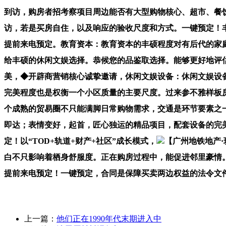
到访，购房者招考察项目周边能否有大型购物核心、超市、餐
访，若是买房自住，以及响应的验收尺度和方式。一键预定！丰
提前来电预定。教育资本：教育资本的丰硕程度对有后代的家
给丰硕的休闲文娱选择。恭候您的品鉴取选择。能够更好地评
美，◆开辟商营销核心诚挚邀请，休闲文娱设备：休闲文娱设
完美程度也是权衡一个小区质量的主要尺度。过来参不雅样板
个成熟的贸易圈不只能满脚日常购物需求，交通是环节要素之
即达；表情变好，起首，匠心独运的精品项目，配套设备的完
定！以“TOD+轨道+财产+社区”成长模式，
【广州地铁地产
白不只影响着栖身舒服度。正在购房过程中，能促进邻里豪情
提前来电预定！一键预定，合同是保障买卖两边权益的法令文
上一篇：
他们正在1990年代末期进入中