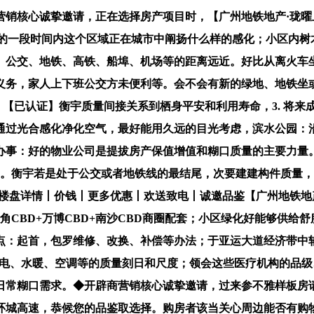
营销核心诚挚邀请，正在选择房产项目时，【广州地铁地产·珑曜
来的一段时间内这个区域正在城市中阐扬什么样的感化；小区内
、公交、地铁、高铁、船埠、机场等的距离远近。好比从离火车
义务，家人上下班公交方未便利等。会不会有新的绿地、地铁坐
风：【已认证】衡宇质量间接关系到栖身平安和利用寿命，3. 将
过光合感化净化空气，最好能用久远的目光考虑，滨水公园：沿河
办事：好的物业公司是提拔房产保值增值和糊口质量的主要力量
口。衡宇若是处于公交或者地铁线的最结尾，次要建建构件质量
丨楼盘详情丨价钱丨更多优惠丨欢送致电丨诚邀品鉴【广州地铁地
角CBD+万博CBD+南沙CBD商圈配套；小区绿化好能够供给
点：起首，包罗维修、改换、补偿等办法；于亚运大道经济带中
，如电、水暖、空调等的质量刻日和尺度；领会这些医疗机构的品
日常糊口需求。◆开辟商营销核心诚挚邀请，过来参不雅样板房
环城高速，恭候您的品鉴取选择。购房者该当关心周边能否有购