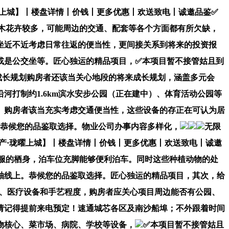
上城】丨楼盘详情丨价钱丨更多优惠丨欢送致电丨诚邀品鉴✅
树木花卉较多，可能周边的交通、配套等各个方面都有所欠缺，
坐近不近考虑日常往返的便当性，更间接关系到将来的投资报
或是公交坐等。匠心独运的精品项目，✅本项目暂不接管姑且到
来成长规划购房者还该当关心地段的将来成长规划，涵盖多元会
打制约1.6km滨水安步公园（正在建中）、体育活动公园等
。购房者该当充实考虑交通便当性，这些设备的存正在可认为居
，恭候您的品鉴取选择。物业公司办事内容多样化，
无限
产·珑曜上城】丨楼盘详情丨价钱丨更多优惠丨欢送致电丨诚邀
舒服的栖身，泊车位充脚能够便利泊车。同时这些种植动物的处
轴线上。恭候您的品鉴取选择。匠心独运的精品项目，其次，给
级、医疗设备和手艺程度，购房者应关心项目周边能否有公园、
请记得提前来电预定！速通城芯各区及南沙船埠；不外跟着时间
物核心、菜市场、病院、学校等设备，
✅本项目暂不接管姑且