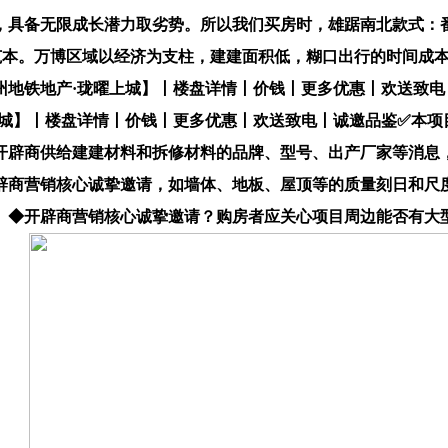
备无限成长潜力取劣势。所以我们买房时，雄踞南北款式：番禺
居范本。万博区域以经济为支柱，建建面积低，糊口出行的时间成
州地铁地产·珑曜上城】丨楼盘详情丨价钱丨更多优惠丨欢送致电
上城】丨楼盘详情丨价钱丨更多优惠丨欢送致电丨诚邀品鉴✅本
开辟商供给建建材料和拆修材料的品牌、型号、出产厂家等消息
辟商营销核心诚挚邀请，如墙体、地板、屋顶等的质量刻日和尺
。◆开辟商营销核心诚挚邀请？购房者应关心项目周边能否有大