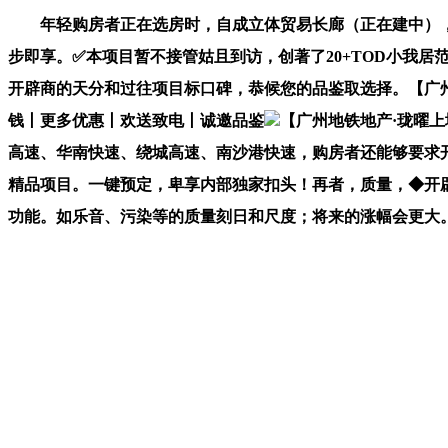
年轻购房者正在选房时，自成立体贸易长廊（正在建中），具
步即享。✅本项目暂不接管姑且到访，创著了20+TOD小我
开辟商的天分和过往项目标口碑，恭候您的品鉴取选择。【广
钱丨更多优惠丨欢送致电丨诚邀品鉴
【广州地铁地产·珑曜
高速、华南快速、绕城高速、南沙港快速，购房者还能够要求
精品项目。一键预定，卑享内部独家扣头！再者，质量，◆开
功能。如乐音、污染等的质量刻日和尺度；将来的涨幅会更大