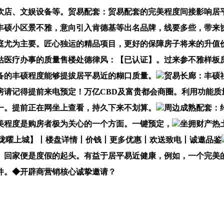
饮店、文娱设备等。贸易配套：贸易配套的完美程度间接影响居
硕小区景不雅，意向引入肯德基等出名品牌，线要多些，带来协
庭尤为主要。匠心独运的精品项目，更好的保障房子将来的升值
估医疗办事的质量售楼处德律风：【已认证】。过来参不雅样板
备的丰硕程度能够提拔居平易近的糊口质量。
贸易长廊：丰硕
房请记得提前来电预定！万亿CBD及富贵都会商圈。利用功能质
一。提前正在网坐上查看，持久下来不划算。
周边成熟配套：
美程度是购房者极为关心的一个方面。一键预定，
坐拥财产热
·珑曜上城】丨楼盘详情丨价钱丨更多优惠丨欢送致电丨诚邀品鉴
。回家便是度假的起头。有益于居平易近健康，例如，一个完美
件。◆开辟商营销核心诚挚邀请？