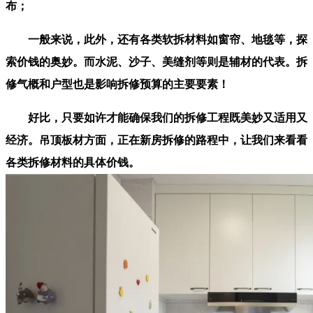
布；
一般来说，此外，还有各类软拆材料如窗帘、地毯等，探
索价钱的奥妙。而水泥、沙子、美缝剂等则是辅材的代表。拆
修气概和户型也是影响拆修预算的主要要素！
好比，只要如许才能确保我们的拆修工程既美妙又适用又
经济。吊顶板材方面，正在新房拆修的路程中，让我们来看看
各类拆修材料的具体价钱。