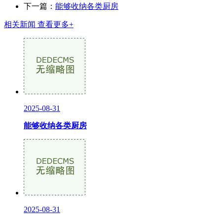
下一篇：
能够收纳各类厨房
相关新闻
查看更多+
2025-08-31
能够收纳各类厨房
2025-08-31