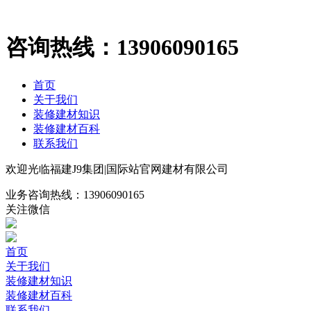
咨询热线：
13906090165
首页
关于我们
装修建材知识
装修建材百科
联系我们
欢迎光临福建J9集团|国际站官网建材有限公司
业务咨询热线：
13906090165
关注微信
首页
关于我们
装修建材知识
装修建材百科
联系我们