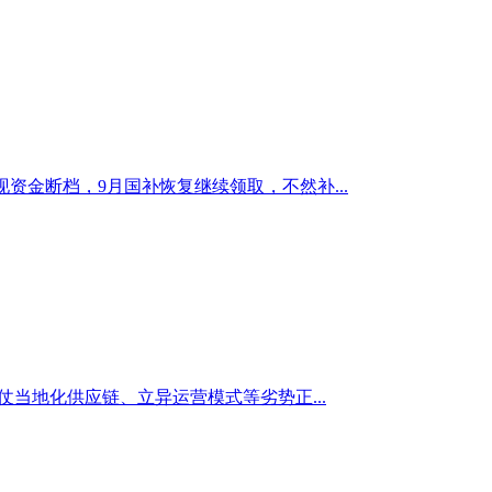
 月呈现资金断档，9月国补恢复继续领取，不然补...
当地化供应链、立异运营模式等劣势正...