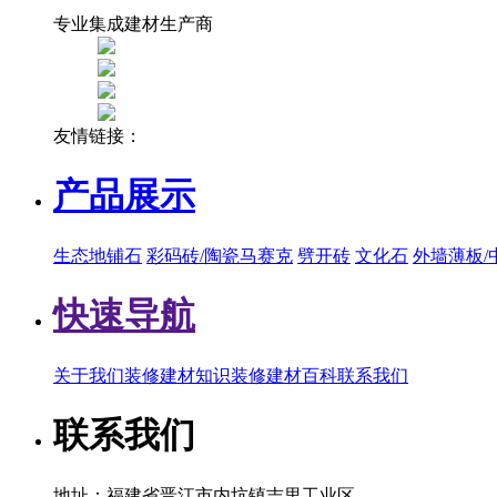
专业集成建材生产商
友情链接：
产品展示
生态地铺石
彩码砖/陶瓷马赛克
劈开砖
文化石
外墙薄板/
快速导航
关于我们
装修建材知识
装修建材百科
联系我们
联系我们
地址：福建省晋江市内坑镇吉里工业区