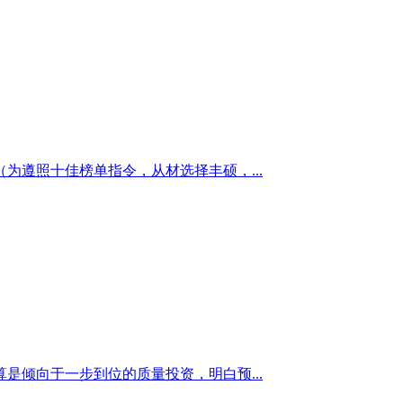
遵照十佳榜单指令，从材选择丰硕，...
倾向于一步到位的质量投资，明白预...