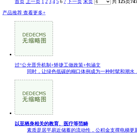
首页
上一页
1
2
3
4
5
6
7
下一页
末页
共
125
页
74
产品推荐
查看更多+
过“公允晋升机制+矫捷工做政策+包涵文
同时，让绿色低碳的糊口体例成为一种时髦和潮水，
以至栖身相关的教育、医疗等范畴
素质是居平易近储蓄的流动性，公积金支撑电梯更新