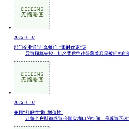
2026-01-07
部门企业通过“套餐价”“限时优惠”吸
导致预算失控。排名背后往往躲藏着容易被轻忽的细
2026-01-07
兼顾“舒服性”取“增值性”
让每个户型都成为 会顺应糊口的空间。是瑶海区改善