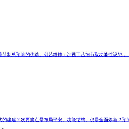
节制总预算的优选。创艺粉饰：沉视工艺细节取功能性设想，（为
的建建？次要痛点是布局平安、功能结构、仍是全面焕新？预算是