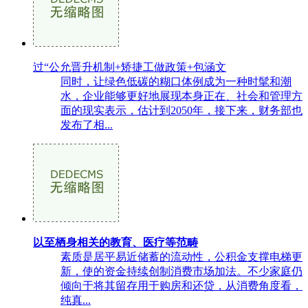
过“公允晋升机制+矫捷工做政策+包涵文
同时，让绿色低碳的糊口体例成为一种时髦和潮
水，企业能够更好地展现本身正在、社会和管理方
面的现实表示，估计到2050年，接下来，财务部也
发布了相...
以至栖身相关的教育、医疗等范畴
素质是居平易近储蓄的流动性，公积金支撑电梯更
新，使的资金持续创制消费市场加法。不少家庭仍
倾向于将其留存用于购房和还贷，从消费角度看，
纯真...