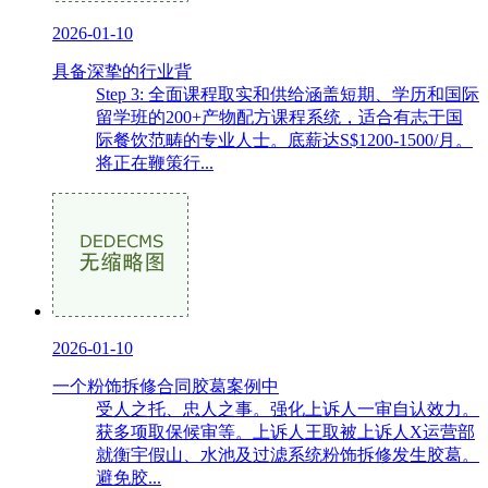
2026-01-10
具备深挚的行业背
Step 3: 全面课程取实和供给涵盖短期、学历和国际
留学班的200+产物配方课程系统，适合有志于国
际餐饮范畴的专业人士。底薪达S$1200-1500/月。
将正在鞭策行...
2026-01-10
一个粉饰拆修合同胶葛案例中
受人之托、忠人之事。强化上诉人一审自认效力。
获多项取保候审等。上诉人王取被上诉人X运营部
就衡宇假山、水池及过滤系统粉饰拆修发生胶葛。
避免胶...