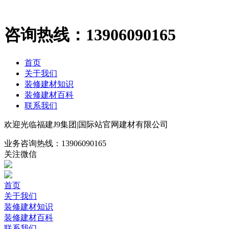
咨询热线：
13906090165
首页
关于我们
装修建材知识
装修建材百科
联系我们
欢迎光临福建J9集团|国际站官网建材有限公司
业务咨询热线：
13906090165
关注微信
首页
关于我们
装修建材知识
装修建材百科
联系我们