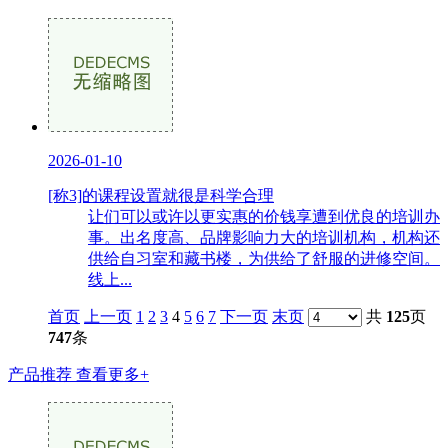
2026-01-10
[称3]的课程设置就很是科学合理
让们可以或许以更实惠的价钱享遭到优良的培训办
事。出名度高、品牌影响力大的培训机构，机构还
供给自习室和藏书楼，为供给了舒服的进修空间。
线上...
首页
上一页
1
2
3
4
5
6
7
下一页
末页
共
125
页
747
条
产品推荐
查看更多+