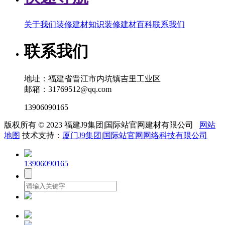
关于我们
装修建材知识
装修建材百科
联系我们
联系我们
地址：福建省晋江市内坑镇吉里工业区
邮箱：31769512@qq.com
13906090165
版权所有 © 2023 福建J9集团|国际站官网建材有限公司
网站
地图
技术支持：
厦门J9集团|国际站官网网络科技有限公司
13906090165