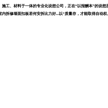
工、材料于一体的专业化设想公司，正在“以报酬本”的设想
内拆修墙面扣板若何安拆比力好...以“质量存，才能取得自动