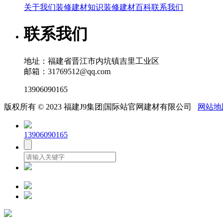
关于我们
装修建材知识
装修建材百科
联系我们
联系我们
地址：福建省晋江市内坑镇吉里工业区
邮箱：31769512@qq.com
13906090165
版权所有 © 2023 福建J9集团|国际站官网建材有限公司
网站地
13906090165