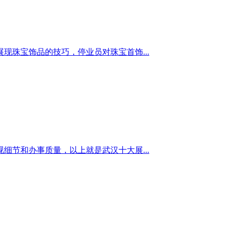
珠宝饰品的技巧，停业员对珠宝首饰...
节和办事质量，以上就是武汉十大展...