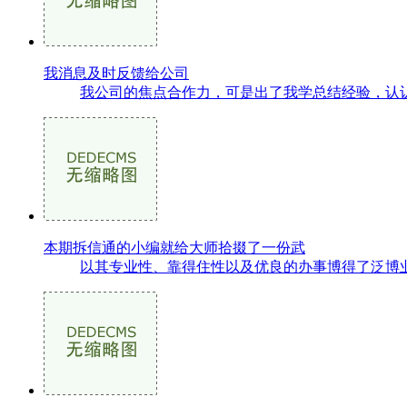
我消息及时反馈给公司
我公司的焦点合作力，可是出了我学总结经验，认认
本期拆信通的小编就给大师拾掇了一份武
以其专业性、靠得住性以及优良的办事博得了泛博业