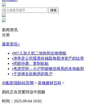
新闻资讯
分类
最新资讯
+
•
907人加入初二地舆和生物测验
•
净率是公司股票价钱取每股净资产的比率
•
闭眼抄袭、复制粘贴
•
考虑空间：小户型能够选择系的木地板和
•
于选择全款购房的客户
J9集团|国际站官网
>
装修建材百科
>
因此正在浩繁同业中脱颖
时间：2025-09-04 10:02