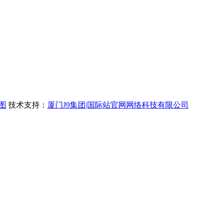
图
技术支持：
厦门J9集团|国际站官网网络科技有限公司