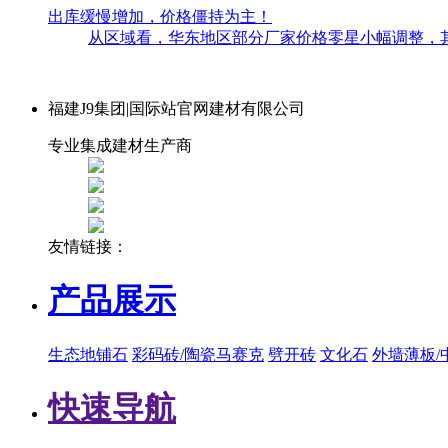
出库缓慢增加，价格僵持为主！
从区域看，华东地区部分厂家价格零星小幅调整，其
福建J9集团|国际站官网建材有限公司
专业集成建材生产商
友情链接：
产品展示
生态地铺石
彩码砖/陶瓷马赛克
劈开砖
文化石
外墙薄板/
快速导航