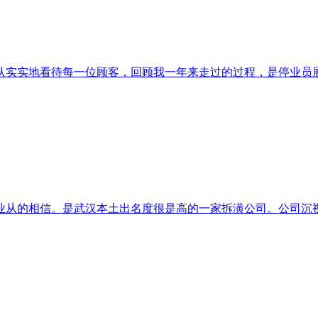
实实地看待每一位顾客，回顾我一年来走过的过程，是停业员展现
从的相信。是武汉本土出名度很是高的一家拆潢公司。公司沉视细