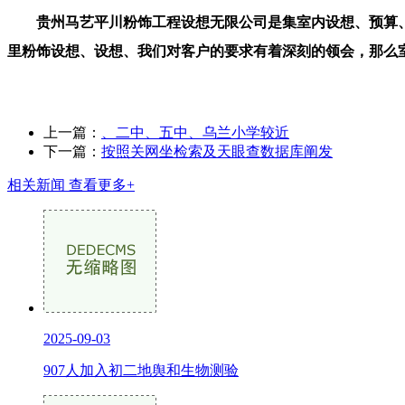
贵州马艺平川粉饰工程设想无限公司是集室内设想、预算、施
里粉饰设想、设想、我们对客户的要求有着深刻的领会，那么室
上一篇：
、二中、五中、乌兰小学较近
下一篇：
按照关网坐检索及天眼查数据库阐发
相关新闻
查看更多+
2025-09-03
907人加入初二地舆和生物测验