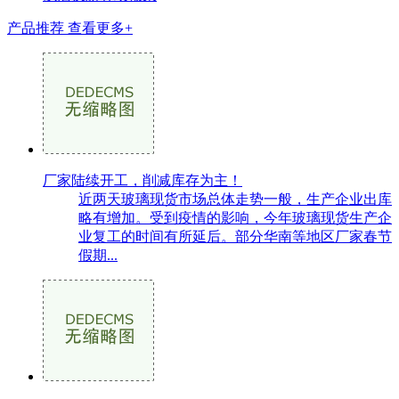
产品推荐
查看更多+
厂家陆续开工，削减库存为主！
近两天玻璃现货市场总体走势一般，生产企业出库
略有增加。受到疫情的影响，今年玻璃现货生产企
业复工的时间有所延后。部分华南等地区厂家春节
假期...