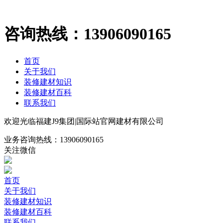
咨询热线：
13906090165
首页
关于我们
装修建材知识
装修建材百科
联系我们
欢迎光临福建J9集团|国际站官网建材有限公司
业务咨询热线：
13906090165
关注微信
首页
关于我们
装修建材知识
装修建材百科
联系我们