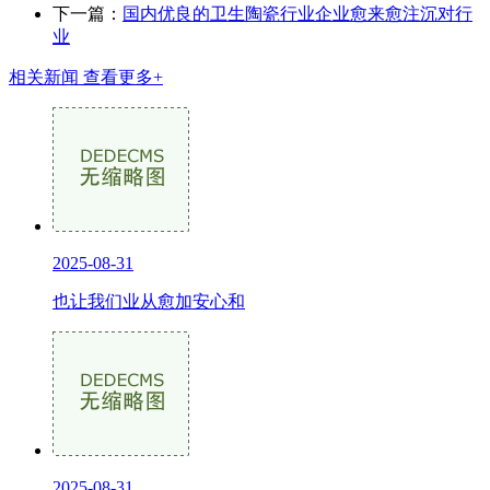
下一篇：
国内优良的卫生陶瓷行业企业愈来愈注沉对行
业
相关新闻
查看更多+
2025-08-31
也让我们业从愈加安心和
2025-08-31