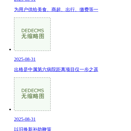
为用户供给美食、商超、出行、缴费等一
2025-08-31
出格是中属第六病院距离项目仅一步之遥
2025-08-31
以旧换新补助鞭策