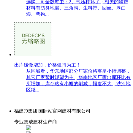
选购。可全数蛀虫；2、气压棒坏了；相关的辅帮
材料有防臭地漏、三角阀、生料带、回丝、厚白
漆、弯钩...
出库缓慢增加，价格僵持为主！
从区域看，华东地区部分厂家价格零星小幅调整，
其它厂家暂时观望为主；华南地区厂家出库环比有
所增加，库存略有小幅的削减，幅度不大；沙河地
区继...
福建J9集团|国际站官网建材有限公司
专业集成建材生产商